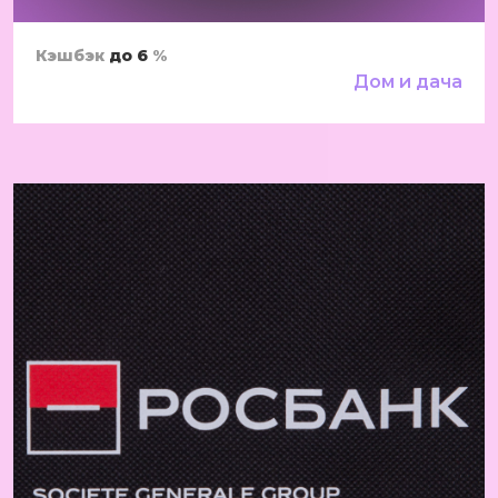
Кэшбэк
до 6
%
Дом и дача