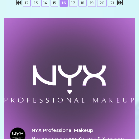
12
13
14
15
16
17
18
19
20
21
NYX Professional Makeup
Интернет-магазины: Красота & Здоровье