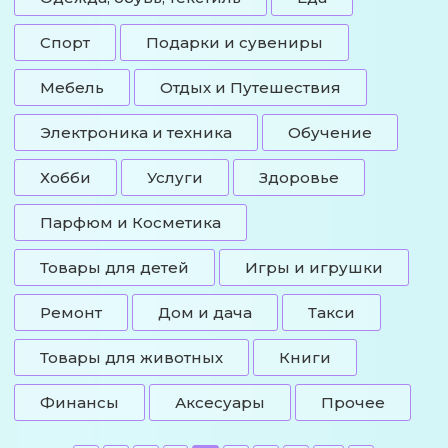
Спорт
Подарки и сувениры
Мебель
Отдых и Путешествия
Электроника и техника
Обучение
Хобби
Услуги
Здоровье
Парфюм и Косметика
Товары для детей
Игры и игрушки
Ремонт
Дом и дача
Такси
Товары для животных
Книги
Финансы
Аксесуары
Прочее