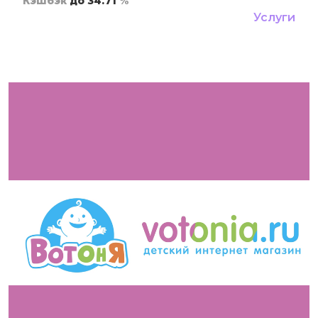
Кэшбэк
до 34.71
%
Услуги