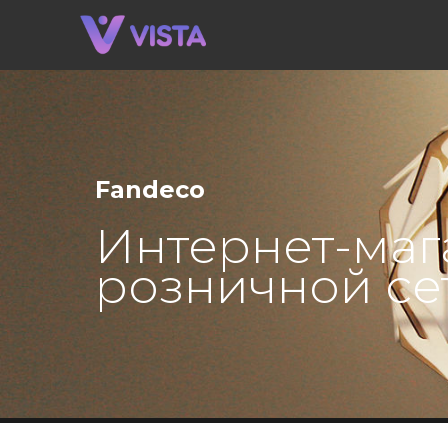
Fandeco
Интернет-маг
розничной се