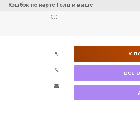
Кэшбэк по карте Голд и выше
6%
К П
ВСЕ В
Д