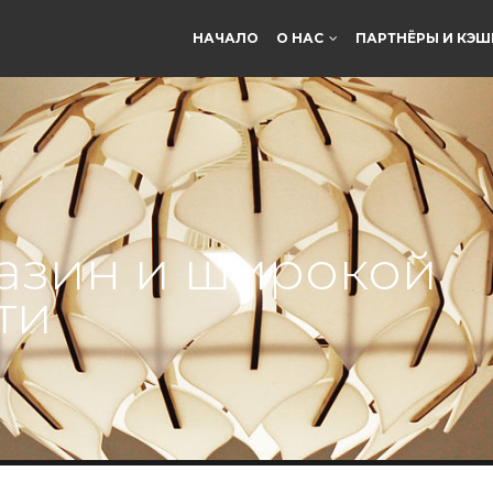
НАЧАЛО
О НАС
ПАРТНЁРЫ И КЭШ
азин и широкой
ти