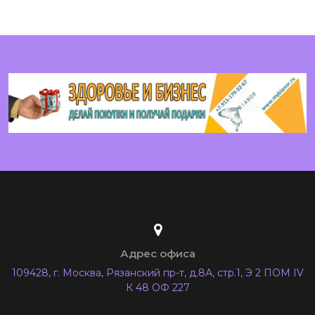
Адрес офиса
109428, г. Москва, Рязанский пр-т, д.8А, стр.1, Э 2 ПОМ IV
К 48 ОФ 227