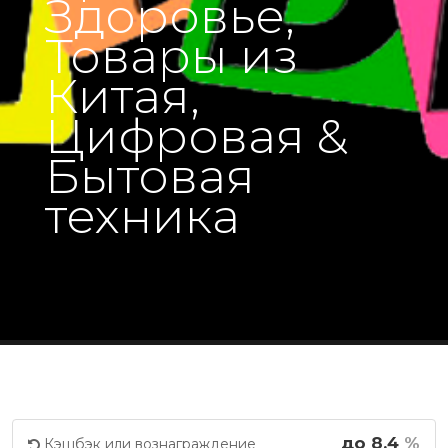
Здоровье,
Товары из
Китая,
Цифровая &
Бытовая
техника
до 8.4
%
Кэшбэк или вознаграждение