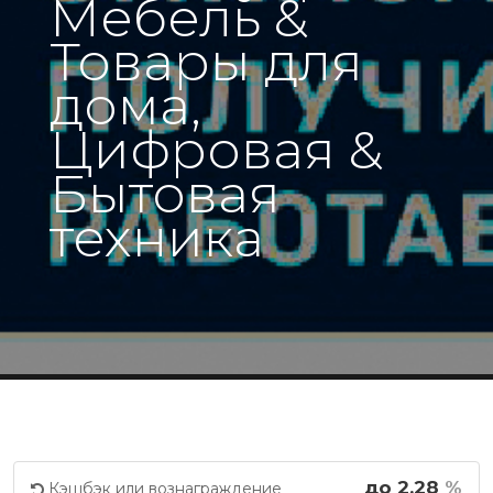
Мебель &
Товары для
дома,
Цифровая &
Бытовая
техника
до 2.28
%
Кэшбэк или вознаграждение