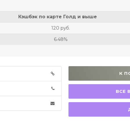
Кэшбэк по карте Голд и выше
120 руб.
6.48%
К П
ВСЕ В
Д